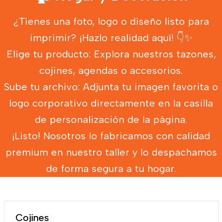
¿Tienes una foto, logo o diseño listo para
imprimir? ¡Hazlo realidad aquí! 👇✨
Elige tu producto: Explora nuestros tazones,
cojines, agendas o accesorios.
Sube tu archivo: Adjunta tu imagen favorita o
logo corporativo directamente en la casilla
de personalización de la página.
¡Listo! Nosotros lo fabricamos con calidad
premium en nuestro taller y lo despachamos
de forma segura a tu hogar.
Cojines