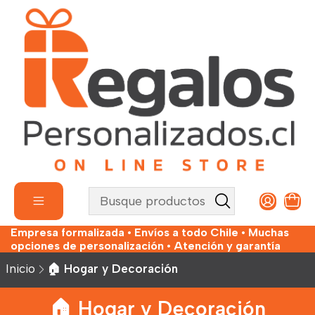
Empresa formalizada • Envíos a todo Chile • Muchas
opciones de personalización • Atención y garantía
Inicio
🏠 Hogar y Decoración
🏠 Hogar y Decoración