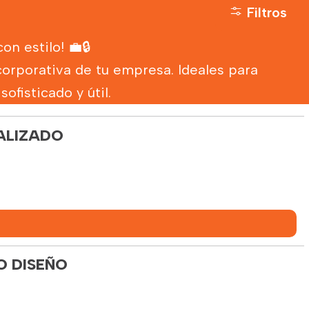
Filtros
n estilo! 💼🔒
corporativa de tu empresa. Ideales para
ofisticado y útil.
ALIZADO
O DISEÑO