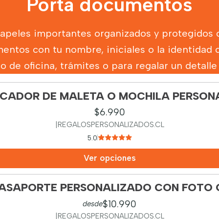
Porta documentos
apeles importantes organizados y protegidos co
entos con tu nombre, iniciales o la identidad 
o de oficina, trámites o para regalar un detalle s
FICADOR DE MALETA O MOCHILA PERSON
$6.990
|
REGALOSPERSONALIZADOS.CL
5.0
Ver opciones
ASAPORTE PERSONALIZADO CON FOTO 
$10.990
desde
|
REGALOSPERSONALIZADOS.CL