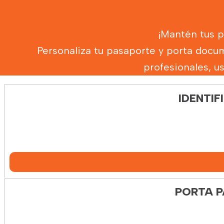
¡Mantén tus p
Personaliza tu pasaporte y porta docum
profesionales, us
IDENTI
PORTA P
Agotado