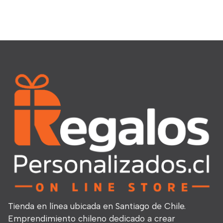
Tienda en línea ubicada en Santiago de Chile.
Emprendimiento chileno dedicado a crear