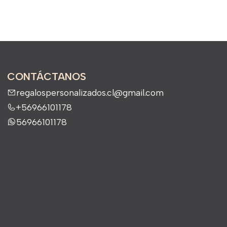
CONTÁCTANOS
regalospersonalizados.cl@gmail.com
+56966101178
56966101178