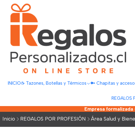
INICIO
☕ Tazones, Botellas y Térmicos
🔑 Chapitas y acceso
REGALOS 
Empresa formalizada •
Inicio
REGALOS POR PROFESIÓN
Área Salud y Biene