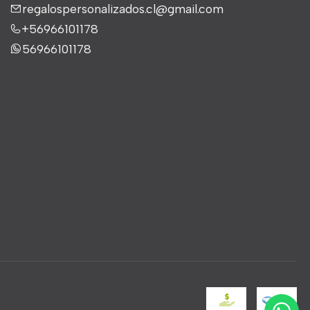
regalospersonalizados.cl@gmail.com
+56966101178
56966101178