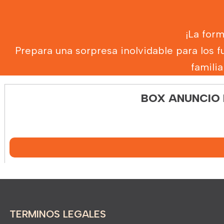
¡La for
Prepara una sorpresa inolvidable para los f
famili
BOX ANUNCIO 
TERMINOS LEGALES