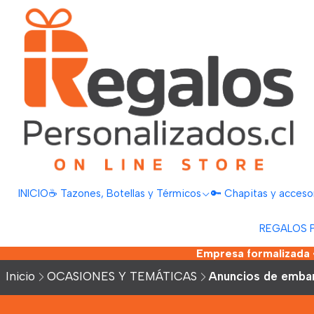
INICIO
☕ Tazones, Botellas y Térmicos
🔑 Chapitas y acceso
REGALOS 
Empresa formalizada •
Inicio
OCASIONES Y TEMÁTICAS
Anuncios de emba