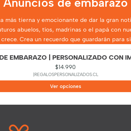
Anuncios de embarazo
ma más tierna y emocionante de dar la gran noti
uturos abuelos, tíos, madrinas o el papá con nu
a crece. Crea un recuerdo que guardarán para s
DE EMBARAZO | PERSONALIZADO CON I
$14.990
|
REGALOSPERSONALIZADOS.CL
Ver opciones