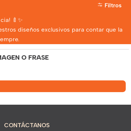
Filtros
cia! 🍼✨
estros diseños exclusivos para contar que la
iempre.
MAGEN O FRASE
CONTÁCTANOS