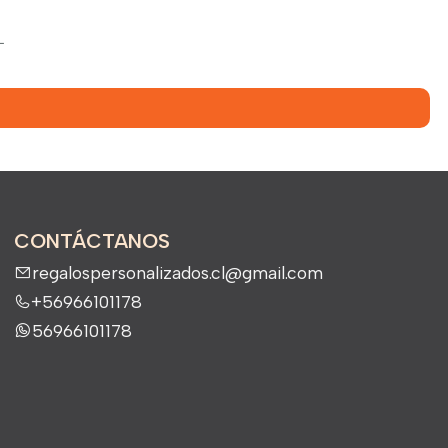
L
CONTÁCTANOS
regalospersonalizados.cl@gmail.com
+56966101178
56966101178