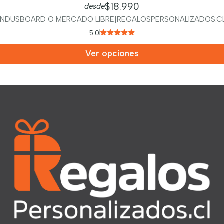
$18.990
desde
INDUSBOARD O MERCADO LIBRE
|
REGALOSPERSONALIZADOS.C
5.0
Ver opciones