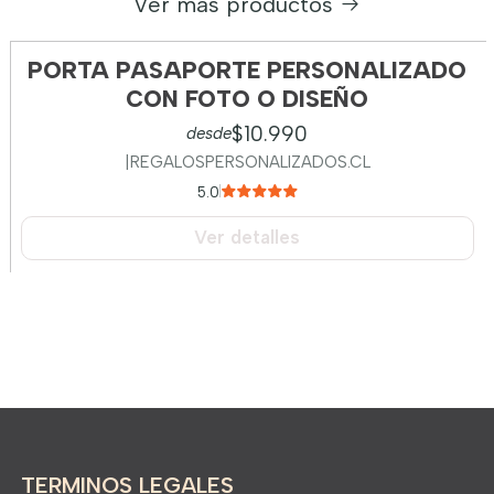
Ver más productos
PORTA PASAPORTE PERSONALIZADO
Agotado
CON FOTO O DISEÑO
$10.990
desde
|
REGALOSPERSONALIZADOS.CL
5.0
Ver detalles
TERMINOS LEGALES