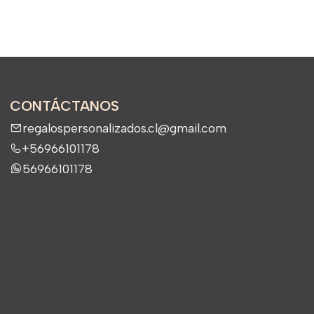
CONTÁCTANOS
regalospersonalizados.cl@gmail.com
+56966101178
56966101178