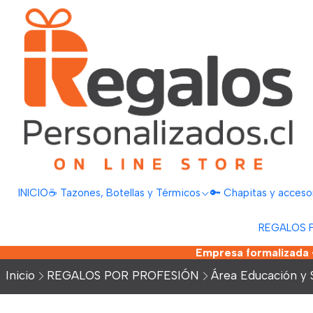
INICIO
☕ Tazones, Botellas y Térmicos
🔑 Chapitas y acceso
REGALOS 
Empresa formalizada •
Inicio
REGALOS POR PROFESIÓN
Área Educación y S