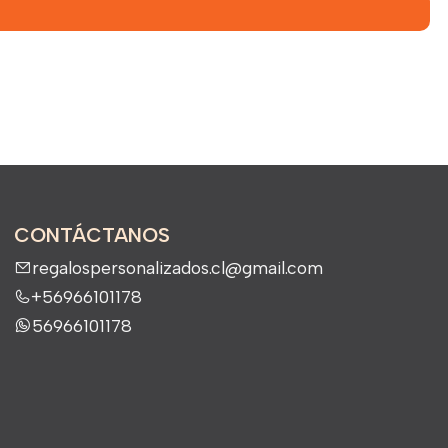
CONTÁCTANOS
regalospersonalizados.cl@gmail.com
+56966101178
56966101178