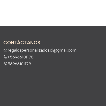
CONTÁCTANOS
regalospersonalizados.cl@gmail.com
+56966101178
56966101178