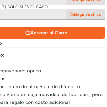
 B) SÓLO SI ES EL CASO
Elegir Archivo
Agregar al Carro
O
o:
o empavonado opaco
ias
s: 15 cm de alto, 8 cm de diámetro
o viene en caja individual de fábricam, pero
ara regalo con costo adicional