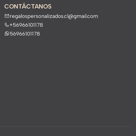
CONTÁCTANOS
regalospersonalizados.cl@gmail.com
+56966101178
56966101178