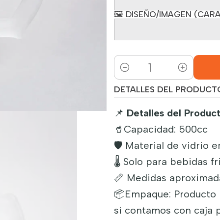
🖼️ DISEÑO/IMAGEN (CARA
Cantidad
DETALLES DEL PRODUCT
📌
Detalles del Product
🥤Capacidad: 500cc
🛡️ Material de vidri
🌡️ Solo para bebidas fr
📏 Medidas aproximada
📦Empaque: Producto n
si contamos con caja p