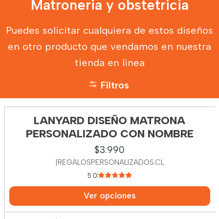
Matroneria y obstetricia
Puedes solicitar cualquiera de estos diseños
en otro producto que vendamos en nuestra
tienda en linea
Filtros
LANYARD DISEÑO MATRONA
PERSONALIZADO CON NOMBRE
$3.990
|
REGALOSPERSONALIZADOS.CL
5.0
Ver opciones