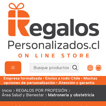
Empresa formalizada • Envíos a todo Chile • Muchas
opciones de personalización • Atención y garantía
Inicio
REGALOS POR PROFESIÓN
Área Salud y Bienestar
Matroneria y obstetricia