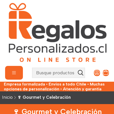
Empresa formalizada • Envíos a todo Chile • Muchas
opciones de personalización • Atención y garantía
Inicio
🍷 Gourmet y Celebración
🍷 Gourmet y Celebración