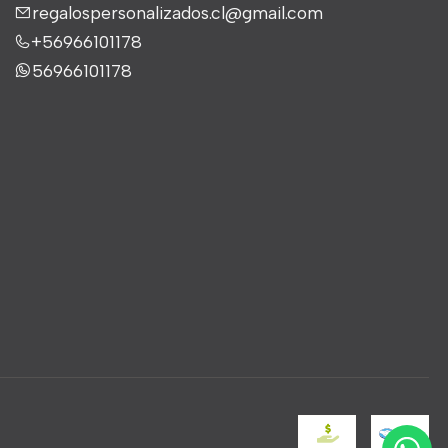
regalospersonalizados.cl@gmail.com
+56966101178
56966101178